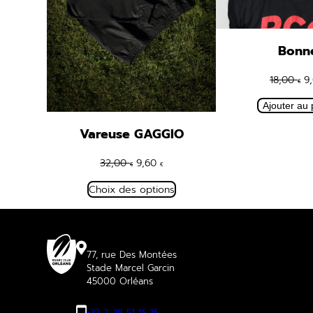
Bonn
L
18,00
9
€
pr
Ajouter au 
in
ét
Vareuse GAGGIO
18
Le
Le
32,00
9,60
€
€
prix
prix
Choix des options
initial
actuel
était :
est :
32,00 €.
9,60 €.
77, rue Des Montées
Stade Marcel Garcin
45000 Orléans
+33 2 38 51 15 15