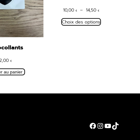
Plage
10,00
–
14,50
€
€
de
Choix des options
prix :
10,00 €
à
14,50 €
collants
2,00
€
er au panier
Facebook
Instagram
YouTube
TikTok