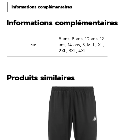
t
e
i
Informations complémentaires
p
t
é
Informations complémentaires
r
d
e
i
T
6 ans, 8 ans, 10 ans, 12
x
e
ans, 14 ans, S, M, L, XL,
Taille
e
2XL, 3XL, 4XL
-
s
:
h
7
Produits similaires
i
r
,
t
PRODU
PROMO
R
5
EN
C
PROMO
0
O
€
à