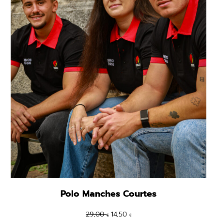
Polo Manches Courtes
Le
Le
29,00
14,50
€
€