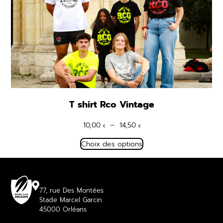
T shirt Rco Vintage
Plage
10,00
–
14,50
€
€
de
Choix des options
prix :
10,00 €
à
14,50 €
77, rue Des Montées
Stade Marcel Garcin
45000 Orléans