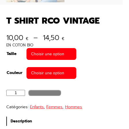
T SHIRT RCO VINTAGE
P
10,00
–
14,50
€
€
l
EN COTON BIO
Taille
a
g
Couleur
e
d
q
e
Ajouter au panier
u
p
a
Catégories:
Enfants
, 
Femmes
, 
Hommes
n
r
t
i
i
Description
t