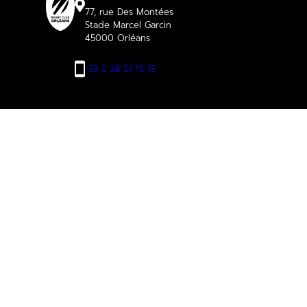
77, rue Des Montées
Stade Marcel Garcin
45000 Orléans
+33 2 38 51 15 15