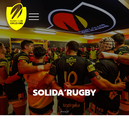
Aller
au
contenu
SOLIDA’RUGBY