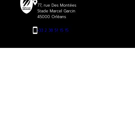
77, rue Des Montées
Stade Marcel Garcin
45000 Orléans
+33 2 38 51 15 15