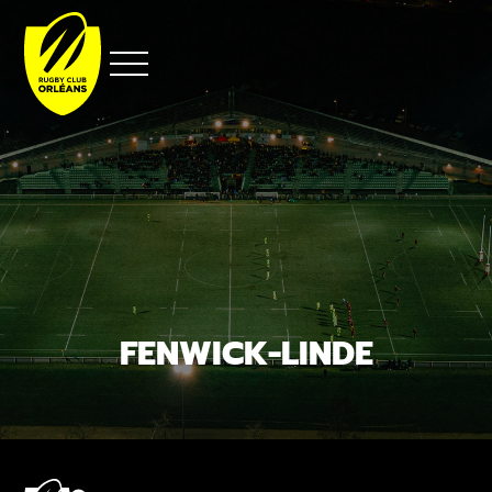
Aller
au
contenu
FENWICK-LINDE