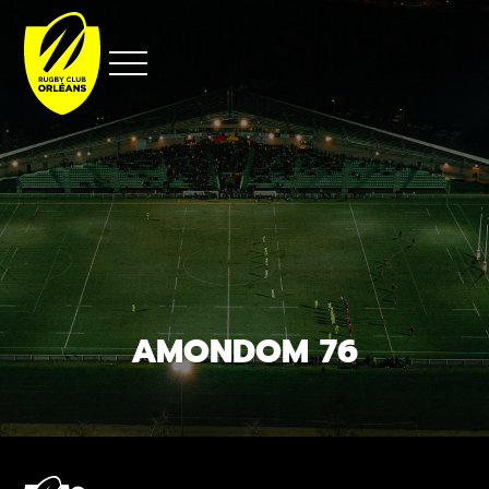
Aller
au
contenu
AMONDOM 76