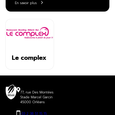
En savoir plus
Le complex
77, rue Des Montées
Stade Marcel Garcin
45000 Orléans
+33 2 38 51 15 15