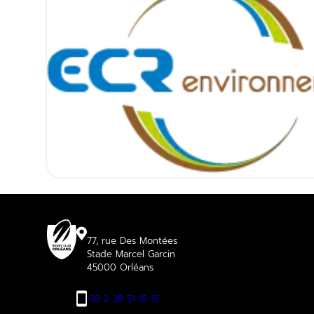
77, rue Des Montées
Stade Marcel Garcin
45000 Orléans
+33 2 38 51 15 15