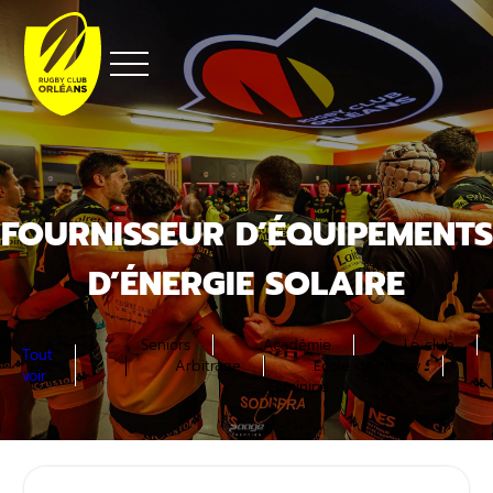
Aller
au
contenu
FOURNISSEUR D’ÉQUIPEMENTS
D’ÉNERGIE SOLAIRE
Seniors
Académie
Le club
Tout
Arbitrage
Ecole de rugby
voir
Féminine