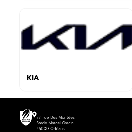
KIA
77, rue Des Montées
Stade Marcel Garcin
45000 Orléans