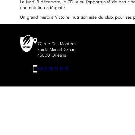
Le lundi 9 décembre, le CEL a eu l’opportunité de participe
une nutrition adéquate.
Un
grand merci à Victoire, nutritionniste du club, pour ses 
77, rue Des Montées
Stade Marcel Garcin
45000 Orléans
+33 2 38 51 15 15